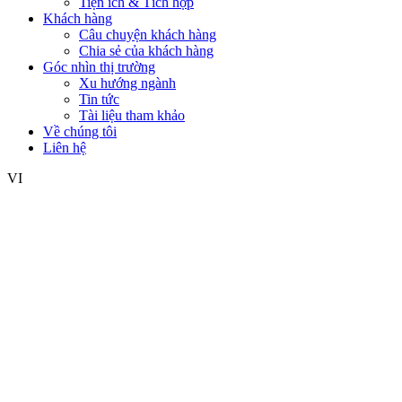
Tiện ích & Tích hợp
Khách hàng
Câu chuyện khách hàng
Chia sẻ của khách hàng
Góc nhìn thị trường
Xu hướng ngành
Tin tức
Tài liệu tham khảo
Về chúng tôi
Liên hệ
VI