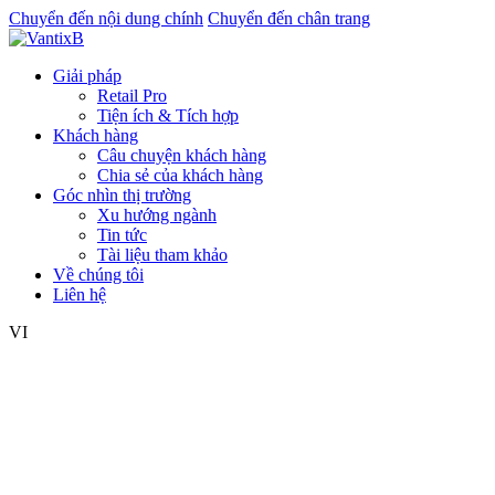
Chuyển đến nội dung chính
Chuyển đến chân trang
Giải pháp
Retail Pro
Tiện ích & Tích hợp
Khách hàng
Câu chuyện khách hàng
Chia sẻ của khách hàng
Góc nhìn thị trường
Xu hướng ngành
Tin tức
Tài liệu tham khảo
Về chúng tôi
Liên hệ
VI